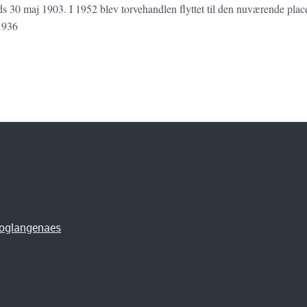
ads 30 maj 1903. I 1952 blev torvehandlen flyttet til den nuværende pla
1936
goglangenaes