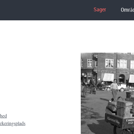
Sager
Områd
ghed
arkeringsplads