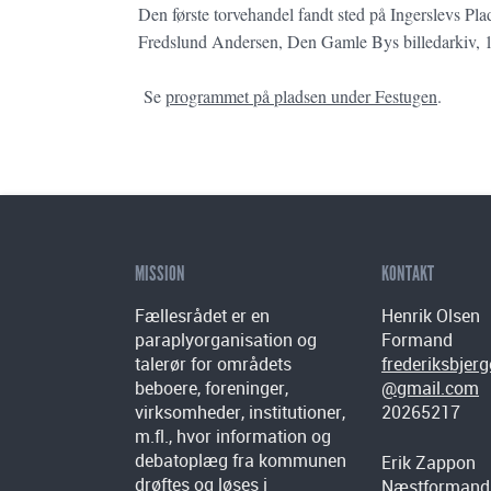
Den første torvehandel fandt sted på Ingerslevs Pl
Fredslund Andersen, Den Gamle Bys billedarkiv, 
Se
programmet på pladsen under Festugen
.
MISSION
KONTAKT
Fællesrådet er en
Henrik Olsen
paraplyorganisation og
Formand
talerør for områdets
frederiksbjer
beboere, foreninger,
@gmail.com
virksomheder, institutioner,
20265217
m.fl., hvor information og
debatoplæg fra kommunen
Erik Zappon
drøftes og løses i
Næstformand