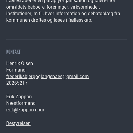
Fællesrådet er en paraplyorganisation og talerør for
områdets beboere, foreninger, virksomheder,
institutioner, m.fl., hvor information og debatoplæg fra
kommunen drøftes og løses i fællesskab.
KONTAKT
Henrik Olsen
Formand
frederiksbjergoglangenaes@gmail.com
20265217
Erik Zappon
Næstformand
erik@zappon.com
Bestyrelsen