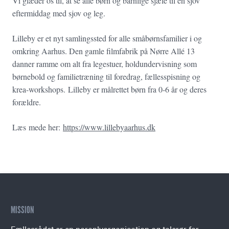
Vi glæder os til, at se alle børn og barnlige sjæle til en sjov
eftermiddag med sjov og leg.
Lilleby er et nyt samlingssted for alle småbørnsfamilier i og
omkring Aarhus. Den gamle filmfabrik på Nørre Allé 13
danner ramme om alt fra legestuer, holdundervisning som
børnebold og familietræning til foredrag, fællesspisning og
krea-workshops.
Lilleby er målrettet børn fra 0-6 år og deres
forældre.
Læs mede her:
https://www.lillebyaarhus.dk
MISSION