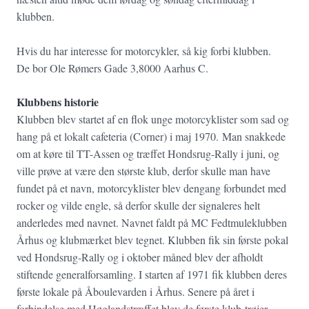
klubben.
Hvis du har interesse for motorcykler, så kig forbi klubben.
De bor Ole Rømers Gade 3,8000 Aarhus C.
Klubbens historie
Klubben blev startet af en flok unge motorcyklister som sad og
hang på et lokalt cafeteria (Corner) i maj 1970.
Man snakkede
om at køre til TT-Assen og træffet Hondsrug-Rally i juni, og
ville prøve at være den største klub, derfor skulle man have
fundet på et navn, motorcyklister blev dengang forbundet med
rocker og vilde engle, så derfor skulle der signaleres helt
anderledes med navnet. Navnet faldt på MC Fedtmuleklubben
Århus og klubmærket blev tegnet. Klubben fik sin første pokal
ved Hondsrug-Rally og i oktober måned blev der afholdt
stiftende generalforsamling. I starten af 1971 fik klubben deres
første lokale på Åboulevarden i Århus. Senere på året i
forbindelse med Høglandstræffet blev de første klub-trøjer