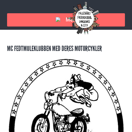
Menu
MC FEDTMULEKLUBBEN MED DERES MOTORCYKLER