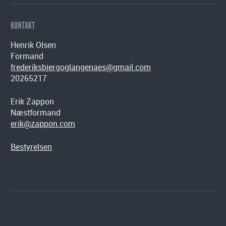
KONTAKT
Henrik Olsen
Formand
frederiksbjergoglangenaes@gmail.com
20265217
Erik Zappon
Næstformand
erik@zappon.com
Bestyrelsen