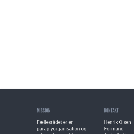
MISSION
KONTAKT
Fællesrådet er en
Henrik Olsen
paraplyorganisation og
Formand