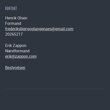
KONTAKT
Henrik Olsen
Formand
frederiksbjergoglangenaes@gmail.com
20265217
Erik Zappon
Næstformand
erik@zappon.com
Bestyrelsen